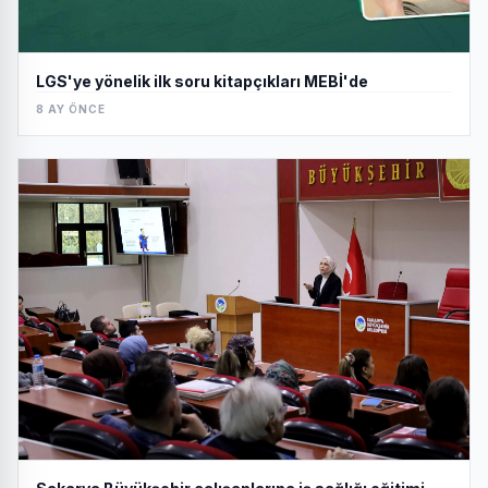
LGS'ye yönelik ilk soru kitapçıkları MEBİ'de
8 AY ÖNCE