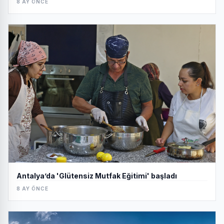
8 AY ÖNCE
Antalya’da 'Glütensiz Mutfak Eğitimi' başladı
8 AY ÖNCE