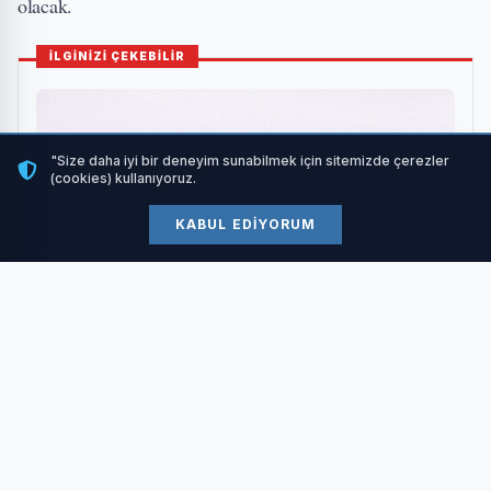
olacak.
İLGİNİZİ ÇEKEBİLİR
"Size daha iyi bir deneyim sunabilmek için sitemizde çerezler
(cookies) kullanıyoruz.
KABUL EDIYORUM
Z Kuşağı, Y Kuşağı, Alfa Kuşağı Nedir? İş Yerinde ve
Evde Yaşanan Kuşak Çatışmaları
HABERI OKU