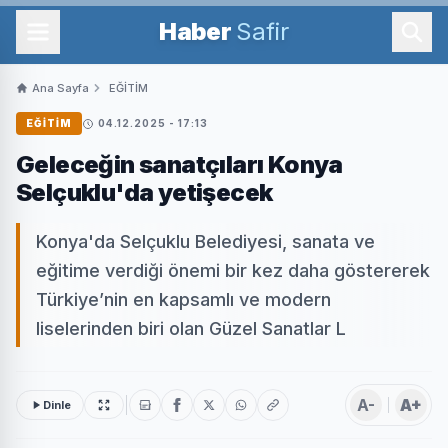
Haber
Safir
Ana Sayfa
EĞİTİM
EĞİTİM
04.12.2025 - 17:13
Geleceğin sanatçıları Konya
Selçuklu'da yetişecek
Konya'da Selçuklu Belediyesi, sanata ve
eğitime verdiği önemi bir kez daha göstererek
Türkiye’nin en kapsamlı ve modern
liselerinden biri olan Güzel Sanatlar L
A-
A+
Dinle