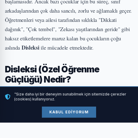
başlamasıdır. Ancak bazı çocuklar için bu süreç, sınıf
arkadaşlarından çok daha sancılı, zorlu ve ağlamaklı geçer.
Öğretmenleri veya ailesi tarafından sıklıkla "Dikkati
dağınık", "Çok tembel", "Zekası yaşıtlarından geride" gibi
haksız etiketlemelere maruz kalan bu çocukların çoğu
Disleksi
aslında
ile mücadele etmektedir.
Disleksi (Özel Öğrenme
Güçlüğü) Nedir?
Disleksi, bireyin normal veya normalin üstünde bir zekaya
"Size daha iyi bir deneyim sunabilmek için sitemizde çerezler
(cookies) kullanıyoruz.
sahip olmasına rağmen, okuma, yazma, heceleme ve dil
becerilerinde belirgin zorluklar yaşamasıdır. Disleksi bir
KABUL EDIYORUM
hastalık, bir zeka geriliği veya psikolojik bir travma sonucu
değildir.
oluşan bir sorun
Bu tamamen nörolojik bir