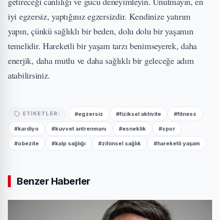
getireceği canlılığı ve gücü deneyimleyin. Unutmayın, en
iyi egzersiz, yaptığınız egzersizdir. Kendinize yatırım
yapın, çünkü sağlıklı bir beden, dolu dolu bir yaşamın
temelidir. Hareketli bir yaşam tarzı benimseyerek, daha
enerjik, daha mutlu ve daha sağlıklı bir geleceğe adım
atabilirsiniz.
#egzersiz
#fiziksel aktivite
#fitness
ETIKETLER:
#kardiyo
#kuvvet antrenmanı
#esneklik
#spor
#obezite
#kalp sağlığı
#zihinsel sağlık
#hareketli yaşam
Benzer Haberler