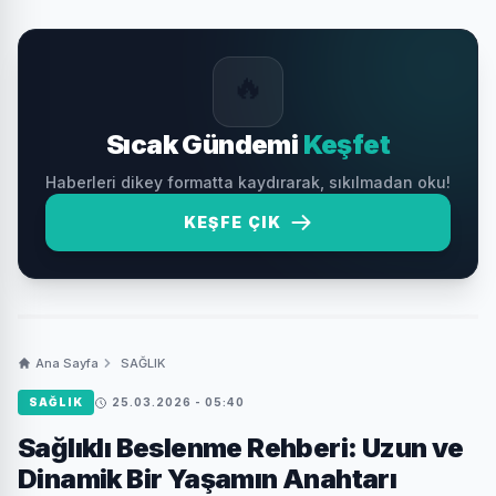
🔥
Sıcak Gündemi
Keşfet
Haberleri dikey formatta kaydırarak, sıkılmadan oku!
KEŞFE ÇIK
Ana Sayfa
SAĞLIK
SAĞLIK
25.03.2026 - 05:40
Sağlıklı Beslenme Rehberi: Uzun ve
Dinamik Bir Yaşamın Anahtarı