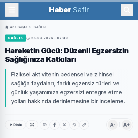
Haber
Safir
Ana Sayfa
SAĞLIK
SAĞLIK
25.03.2026 - 07:40
Hareketin Gücü: Düzenli Egzersizin
Sağlığınıza Katkıları
Fiziksel aktivitenin bedensel ve zihinsel
sağlığa faydaları, farklı egzersiz türleri ve
günlük yaşamınıza egzersizi entegre etme
yolları hakkında derinlemesine bir inceleme.
A-
A+
Dinle