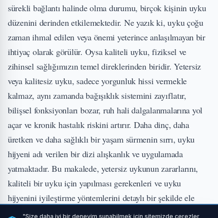
sürekli bağlantı halinde olma durumu, birçok kişinin uyku
düzenini derinden etkilemektedir. Ne yazık ki, uyku çoğu
zaman ihmal edilen veya önemi yeterince anlaşılmayan bir
ihtiyaç olarak görülür. Oysa kaliteli uyku, fiziksel ve
zihinsel sağlığımızın temel direklerinden biridir. Yetersiz
veya kalitesiz uyku, sadece yorgunluk hissi vermekle
kalmaz, aynı zamanda bağışıklık sistemini zayıflatır,
bilişsel fonksiyonları bozar, ruh hali dalgalanmalarına yol
açar ve kronik hastalık riskini artırır. Daha dinç, daha
üretken ve daha sağlıklı bir yaşam sürmenin sırrı, uyku
hijyeni adı verilen bir dizi alışkanlık ve uygulamada
yatmaktadır. Bu makalede, yetersiz uykunun zararlarını,
kaliteli bir uyku için yapılması gerekenleri ve uyku
hijyenini iyileştirme yöntemlerini detaylı bir şekilde ele
alacağız.
"Size daha iyi bir deneyim sunabilmek için sitemizde çerezler