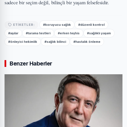
sadece bir seçim değil, bilinçli bir yaşam felsefesidir.
#koruyucu sağlık
#düzenli kontrol
ETIKETLER:
#aşılar
#tarama testleri
#erken teşhis
#sağlıklı yaşam
#önleyici hekimlik
#sağlık bilinci
#hastalık önleme
Benzer Haberler